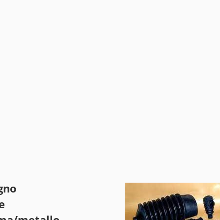
gno
e
mma/metallo