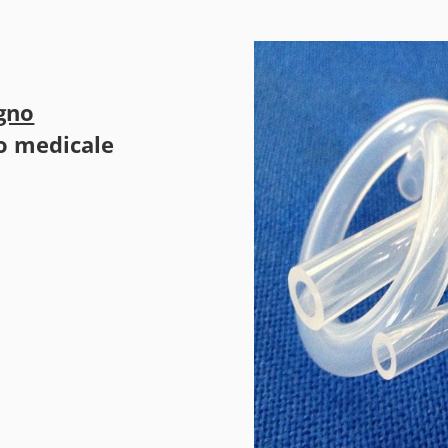
gno
o medicale